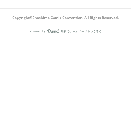
Copyright©Enoshima Comic Convention. All Rights Reserved.
Powered by
無料でホームページをつくろう
AmebaOwnd